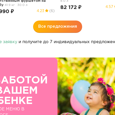
етственным фуршетом
на
8.0 л
бу
41.9 кг
30.0 л
82 172 ₽
4.57
990 ₽
4.23
(6)
Все предложения
е заявку
и получите до 7 индивидуальных предложени
ЗАБОТОЙ
ВАШЕМ
БЕНКЕ
ОЕ МЕНЮ В