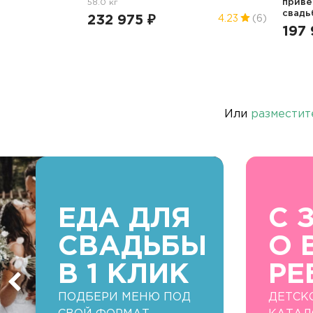
58.0 кг
прив
свадь
232 975 ₽
4.23
(6)
197 
Или
разместит
ЕДА ДЛЯ
С 
СВАДЬБЫ
О 
В 1 КЛИК
РЕ
ПОДБЕРИ МЕНЮ ПОД
ДЕТСК