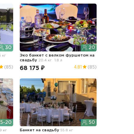
30
20
5 кг
Эко банкет с велком фуршетом
на
свадьбу
20.4 кг
1.8 л
68 175 ₽
(85)
4.81
(85)
5-20
50
.9 кг
Банкет
на свадьбу
55.8 кг