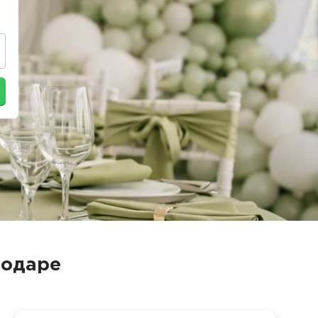
нодаре