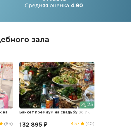
Средняя оценка
4.90
ебного зала
25
ек
на
Банкет премиум
на свадьбу
30.7 кг
132 895 ₽
(85)
4.57
(40)