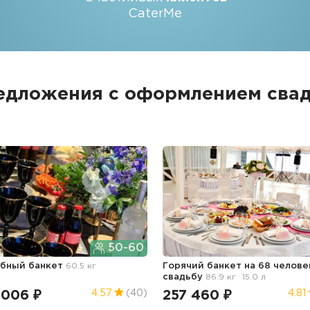
CaterMe
едложения с оформлением свад
50-60
бный банкет
60.5 кг
Горячий банкет на 68 челов
свадьбу
86.9 кг
15.0 л
 006 ₽
257 460 ₽
4.57
(40)
4.81