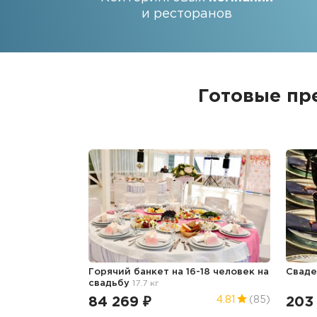
и ресторанов
Готовые пр
Горячий банкет на 16-18 человек
на
Сваде
свадьбу
17.7 кг
84 269 ₽
203
4.81
(85)