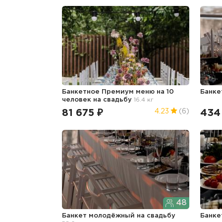
Банкетное Премиум меню на 10
Банк
человек
на свадьбу
16.4 кг
81 675 ₽
434
4.23
(6)
48
Банкет молодёжный
на свадьбу
Банке