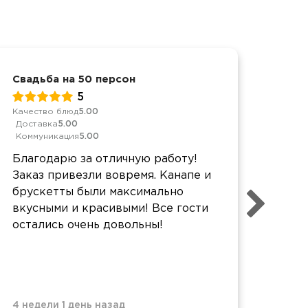
Свадьба на 50 персон
Свад
5
Качество блюд
5.00
Качес
Доставка
5.00
Дост
Коммуникация
5.00
Комм
Благодарю за отличную работу!
Все 
Заказ привезли вовремя. Канапе и
очен
брускетты были максимально
кейт
вкусными и красивыми! Все гости
праз
остались очень довольны!
4 недели 1 день назад