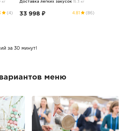
9 кг
Доставка легких закусок
15.3 кг
33 998 ₽
3
(4)
4.81
(86)
й за 30 минут!
 вариантов меню
Б
Ме
пр
гр