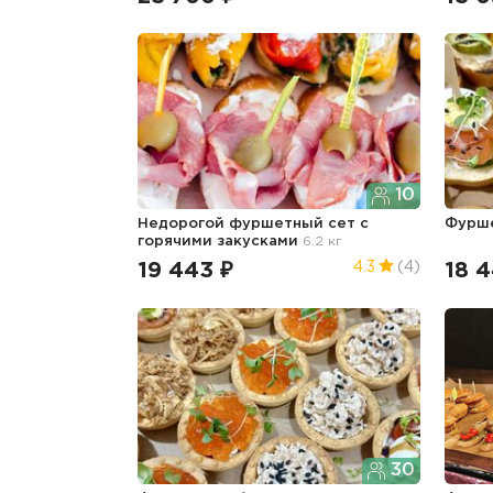
10
Недорогой фуршетный сет с
Фурш
горячими закусками
6.2 кг
19 443 ₽
18 4
4.3
(4)
30