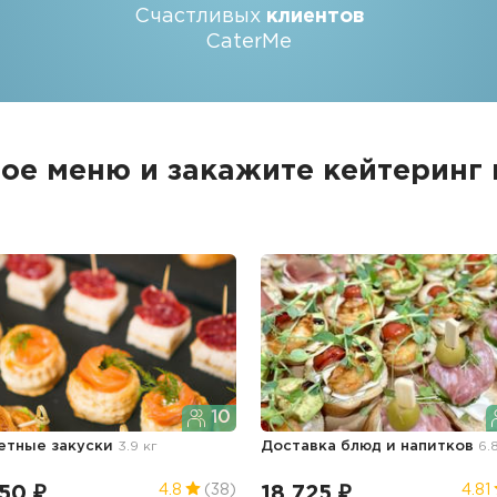
Счастливых
клиентов
CaterMe
ое меню и закажите кейтеринг
10
етные закуски
3.9 кг
Доставка блюд и напитков
6.
50 ₽
18 725 ₽
4.8
(38)
4.81