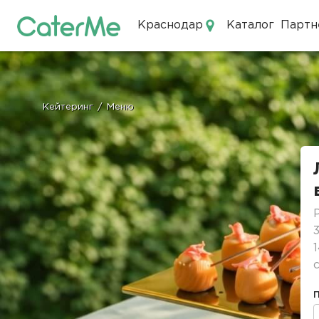
Краснодар
Каталог
Партн
Кейтеринг в Краснодаре
Кейтеринг
/
Меню
Строка
навигации