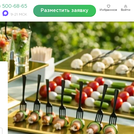
) 500-68-65
Разместить заявку
Избранное
Войти
9-21 МСК
а