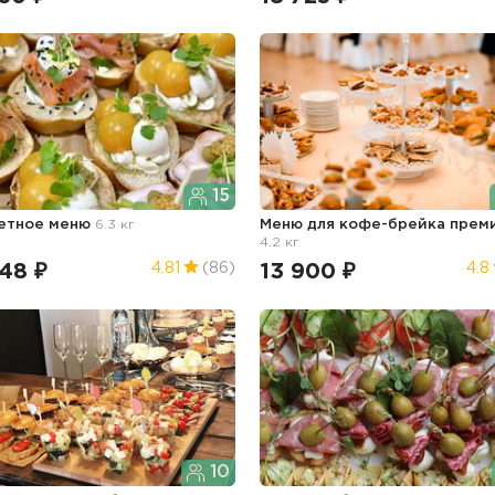
15
етное меню
6.3 кг
Меню для кофе-брейка прем
4.2 кг
48 ₽
13 900 ₽
4.81
(86)
4.8
10