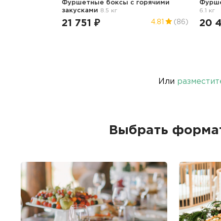
Фуршетные боксы с горячими
Фурше
закусками
8.5 кг
6.1 кг
21 751 ₽
20 
4.81
(86)
Или
разместит
Выбрать формат