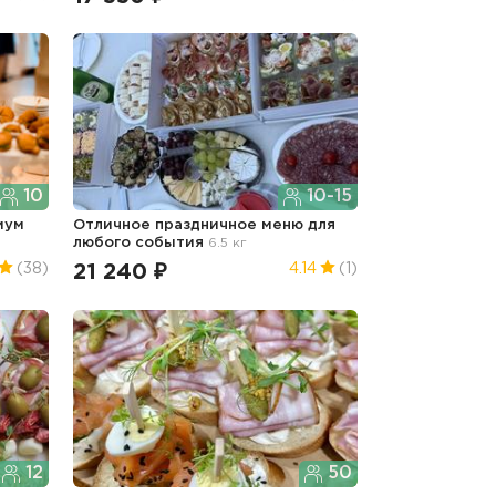
10
10-15
иум
Отличное праздничное меню для
любого события
6.5 кг
21 240 ₽
(38)
4.14
(1)
12
50