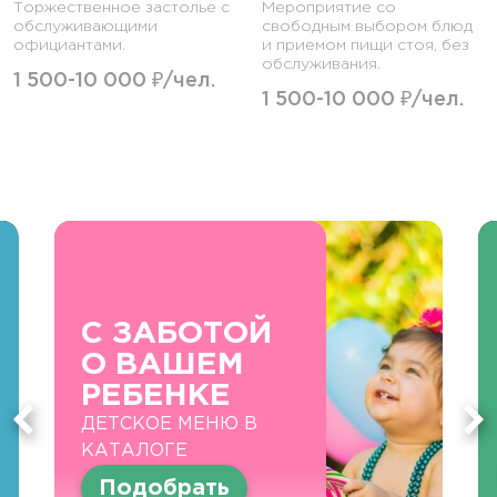
Торжественное застолье с
Мероприятие со
обслуживающими
свободным выбором блюд
официантами.
и приемом пищи стоя, без
обслуживания.
1 500-10 000 ₽/чел.
1 500-10 000 ₽/чел.
С ЗАБОТОЙ
О ВАШЕМ
РЕБЕНКЕ
ДЕТСКОЕ МЕНЮ В
КАТАЛОГЕ
Подобрать