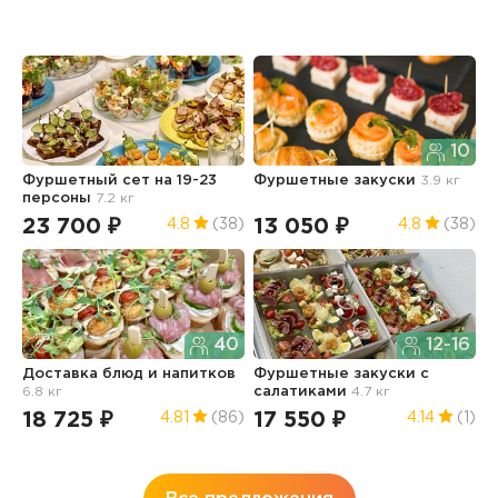
10
Фуршетный сет на 19-23
Фуршетные закуски
3.9 кг
Н
персоны
7.2 кг
с
6
23 700 ₽
13 050 ₽
4.8
(38)
4.8
(38)
1
40
12-16
Доставка блюд и напитков
Фуршетные закуски с
6.8 кг
салатиками
4.7 кг
М
п
18 725 ₽
17 550 ₽
4.81
(86)
4.14
(1)
1