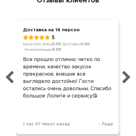
Отзывы клиентов
Доставка на 16 персон
Дел
5
Качество блюд
5.00
Доставка
5.00
Кач
Коммуникация
5.00
Ком
Все прошло отлично: четко по
Все
времени, качество закусок
вку
прекрасное, внешне все
пон
выглядело достойно! Гости
сл
остались очень довольны. Спасибо
зак
большое Лолите и сервису😘
1 час 47 минут назад
-
Лада
3 н