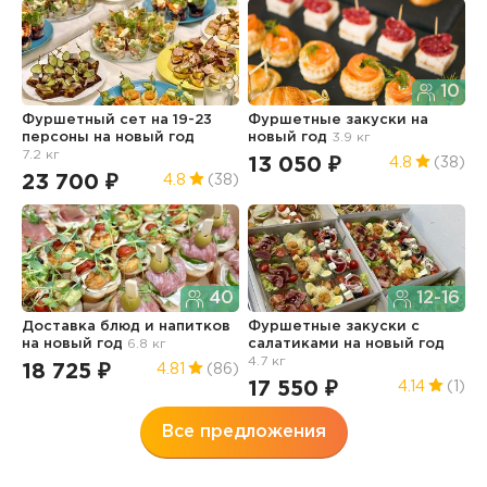
10
Фуршетный сет на 19-23
Фуршетные закуски
на
Н
персоны
на новый год
новый год
3.9 кг
с
7.2 кг
н
13 050 ₽
4.8
(38)
23 700 ₽
1
4.8
(38)
40
12-16
Доставка блюд и напитков
Фуршетные закуски с
М
на новый год
6.8 кг
салатиками
на новый год
п
4.7 кг
4
18 725 ₽
4.81
(86)
17 550 ₽
1
4.14
(1)
Все предложения