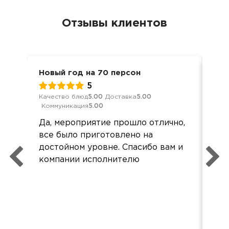
Отзывы клиентов
Новый год на 70 персон
Нов
5
Качество блюд
5.00
Доставка
5.00
Кач
Коммуникация
5.00
Ком
Да, мероприятие прошло отлично,
зак
все было приготовлено на
вку
достойном уровне. Спасибо вам и
19ч
компании исполнителю
та