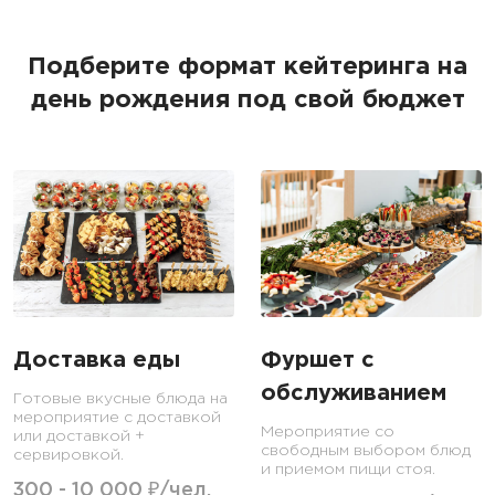
Подберите формат кейтеринга на
день рождения под свой бюджет
Доставка еды
Фуршет с
обслуживанием
Готовые вкусные блюда на
мероприятие с доставкой
Мероприятие со
или доставкой +
свободным выбором блюд
сервировкой.
и приемом пищи стоя.
300 - 10 000 ₽/чел.