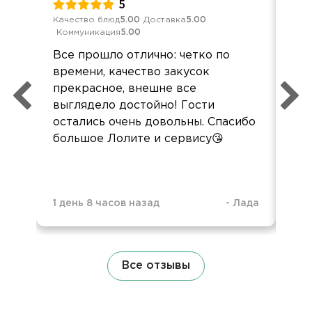
5
Качество блюд
5.00
Доставка
5.00
Кач
Коммуникация
5.00
Ком
Все прошло отлично: четко по
Все
времени, качество закусок
кре
прекрасное, внешне все
выглядело достойно! Гости
остались очень довольны. Спасибо
большое Лолите и сервису😘
4 м
1 день 8 часов назад
-
Лада
Все отзывы