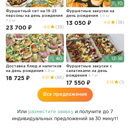
10
Фуршетный сет на 19-23
Фуршетные закуски
на
Н
персоны
на день рождения
день рождения
3.9 кг
с
7.2 кг
д
13 050 ₽
4.8
(38)
23 700 ₽
1
4.8
(38)
40
12-16
Доставка блюд и напитков
Фуршетные закуски с
М
на день рождения
6.8 кг
салатиками
на день
п
рождения
4.7 кг
4
18 725 ₽
4.81
(86)
17 550 ₽
1
4.14
(1)
Все предложения
Или
разместите заявку
и получите до 7
индивидуальных предложений за 30 минут!