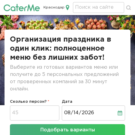
Краснодар
Кейтеринг в Краснодаре
Строка
навигации
Организация праздника в
один клик: полноценное
меню без лишних забот!
Выберите из готовых вариантов меню или
получите до 5 персональных предложений
от проверенных компаний за 30 минут
онлайн.
Сколько персон?
Дата
Дата
Подобрать варианты