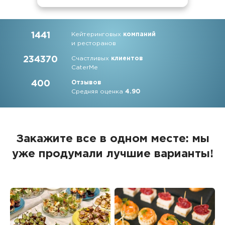
1441
Кейтеринговых
компаний
и ресторанов
234370
Счастливых
клиентов
CaterMe
400
Отзывов
Средняя оценка
4.90
Закажите все в одном месте: мы
уже продумали лучшие варианты!