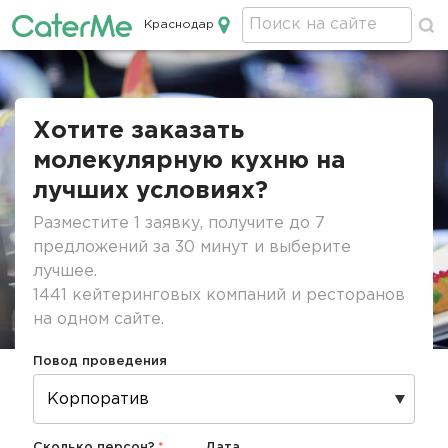
Краснодар
Кейтеринг в Краснодаре
Строка
навигации
Хотите заказать
молекулярную кухню на
лучших условиях?
Разместите 1 заявку, получите до 7
предложений за 30 минут и выберите
лучшее.
1441 кейтеринговых компаний и ресторанов
на одном сайте.
Повод проведения
Сколько персон?
Дата