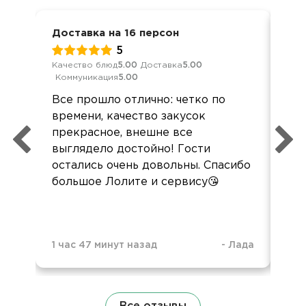
Доставка на 16 персон
Дел
5
Качество блюд
5.00
Доставка
5.00
Кач
Коммуникация
5.00
Ком
Все прошло отлично: четко по
Все
времени, качество закусок
вку
прекрасное, внешне все
пон
выглядело достойно! Гости
сл
остались очень довольны. Спасибо
зак
большое Лолите и сервису😘
1 час 47 минут назад
-
Лада
3 н