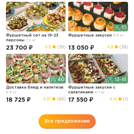
10
Фуршетный сет на 19-23
Фуршетные закуски
3.9 кг
Н
персоны
7.2 кг
с
6
23 700 ₽
13 050 ₽
4.8
(38)
4.8
(38)
1
40
12-16
Доставка блюд и напитков
Фуршетные закуски с
6.8 кг
салатиками
4.7 кг
М
п
18 725 ₽
17 550 ₽
4.81
(86)
4.14
(1)
1
Все предложения