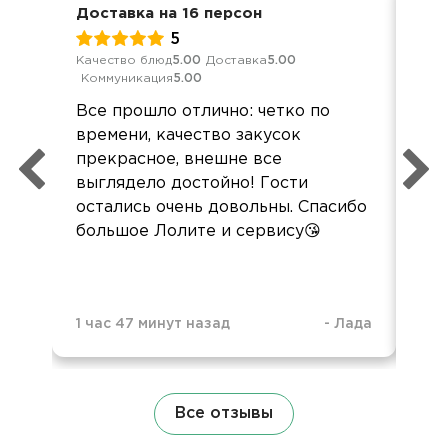
Доставка на 16 персон
Дел
5
Качество блюд
5.00
Доставка
5.00
Кач
Коммуникация
5.00
Ком
Все прошло отлично: четко по
Все
времени, качество закусок
вку
прекрасное, внешне все
пон
выглядело достойно! Гости
сл
остались очень довольны. Спасибо
зак
большое Лолите и сервису😘
1 час 47 минут назад
-
Лада
3 н
Все отзывы