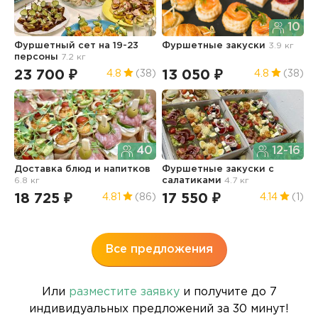
10
Фуршетный сет на 19-23
Фуршетные закуски
3.9 кг
Н
персоны
7.2 кг
с
6
23 700 ₽
13 050 ₽
4.8
(38)
4.8
(38)
1
40
12-16
Доставка блюд и напитков
Фуршетные закуски с
6.8 кг
салатиками
4.7 кг
М
п
18 725 ₽
17 550 ₽
4.81
(86)
4.14
(1)
1
Все предложения
Или
разместите заявку
и получите до 7
индивидуальных предложений за 30 минут!