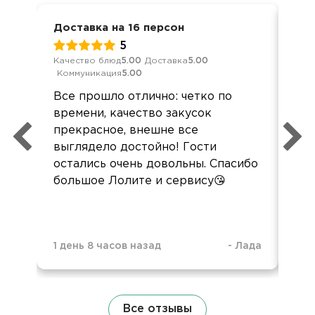
Доставка на 16 персон
Дел
5
Качество блюд
5.00
Доставка
5.00
Кач
Коммуникация
5.00
Ком
Все прошло отлично: четко по
Все
времени, качество закусок
вку
прекрасное, внешне все
пон
выглядело достойно! Гости
сл
остались очень довольны. Спасибо
зак
большое Лолите и сервису😘
1 день 8 часов назад
-
Лада
3 н
Все отзывы