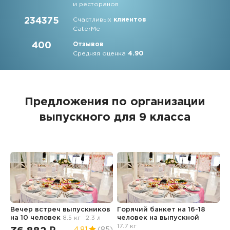
и ресторанов
234375
Счастливых
клиентов
CaterMe
400
Отзывов
Средняя оценка
4.90
Предложения по организации
выпускного для 9 класса
Вечер встреч выпускников
Горячий банкет на 16-18
Ф
на 10 человек
8.5 кг
2.3 л
человек
на выпускной
в
17.7 кг
4.81
(85)