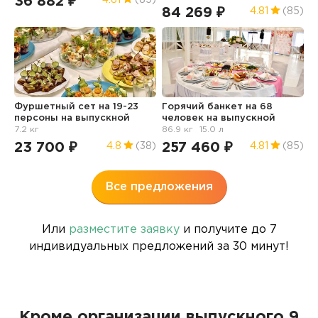
36 882 ₽
1
84 269 ₽
4.81
(85)
Н
Фуршетный сет на 19-23
Горячий банкет на 68
о
персоны
на выпускной
человек
на выпускной
в
7.2 кг
86.9 кг
15.0 л
3
23 700 ₽
257 460 ₽
4.8
(38)
4.81
(85)
Все предложения
Или
разместите заявку
и получите до 7
индивидуальных предложений за 30 минут!
Кроме организации выпускного 9