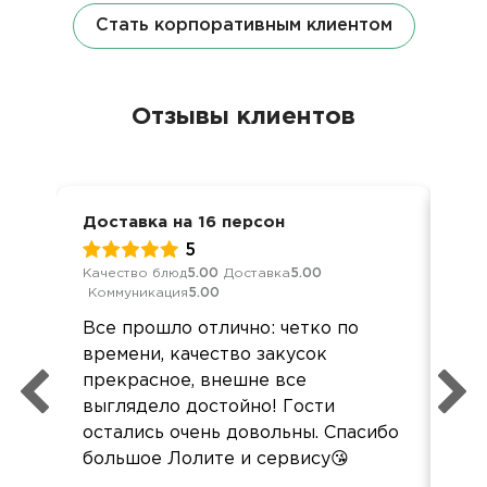
Стать корпоративным клиентом
Отзывы клиентов
Доставка на 16 персон
Дел
5
Качество блюд
5.00
Доставка
5.00
Кач
Коммуникация
5.00
Ком
Все прошло отлично: четко по
Все
времени, качество закусок
вку
прекрасное, внешне все
пон
выглядело достойно! Гости
сл
остались очень довольны. Спасибо
зак
большое Лолите и сервису😘