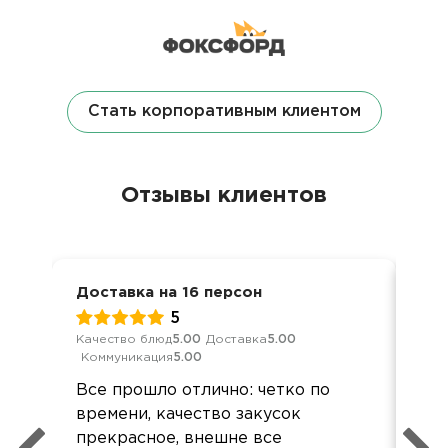
Стать корпоративным клиентом
Отзывы клиентов
Доставка на 16 персон
Дел
5
Качество блюд
5.00
Доставка
5.00
Кач
Коммуникация
5.00
Ком
Все прошло отлично: четко по
Все
времени, качество закусок
вку
прекрасное, внешне все
пон