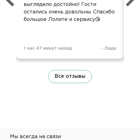
выглядело достойно! Гости
сл
остались очень довольны. Спасибо
зак
большое Лолите и сервису😘
1 час 47 минут назад
-
Лада
3 н
Все отзывы
Мы всегда на связи