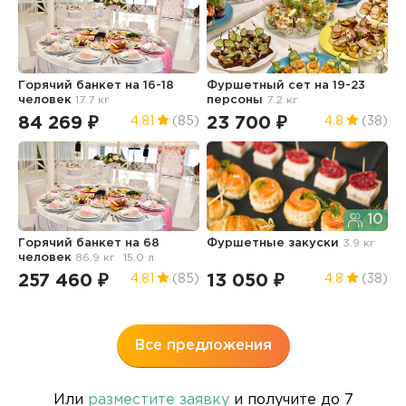
Горячий банкет на 16-18
Фуршетный сет на 19-23
Б
человек
17.7 кг
персоны
7.2 кг
84 269 ₽
23 700 ₽
1
4.81
(85)
4.8
(38)
10
Горячий банкет на 68
Фуршетные закуски
3.9 кг
Д
человек
86.9 кг
15.0 л
6
257 460 ₽
13 050 ₽
1
4.81
(85)
4.8
(38)
Все предложения
Или
разместите заявку
и получите до 7