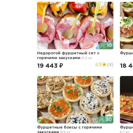
10
Недорогой фуршетный сет с
Фурш
горячими закусками
6.2 кг
19 443 ₽
18 4
4.3
(4)
30
Фуршетные боксы с горячими
Фурше
закусками
8.5 кг
6.1 кг