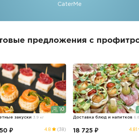
CaterMe
товые предложения с профитр
10
етные закуски
3.9 кг
Доставка блюд и напитков
6.
50 ₽
18 725 ₽
4.8
(38)
4.81