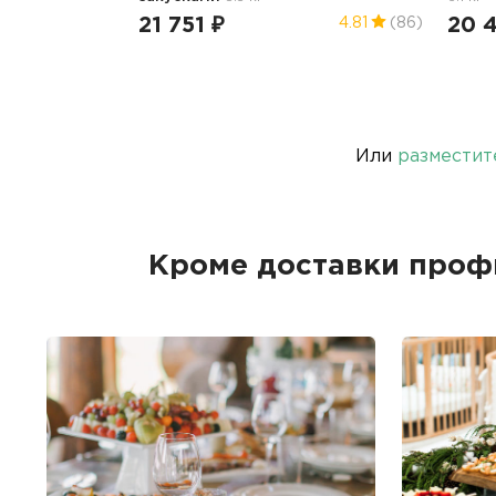
21 751 ₽
20 
4.81
(86)
Или
разместит
Кроме доставки про