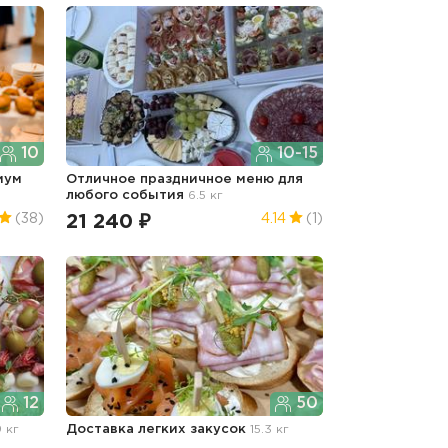
10
10-15
иум
Отличное праздничное меню для
любого события
6.5 кг
21 240 ₽
(38)
4.14
(1)
12
50
9 кг
Доставка легких закусок
15.3 кг