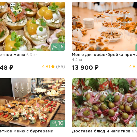
15
етное меню
6.3 кг
Меню для кофе-брейка прем
4.2 кг
48 ₽
13 900 ₽
4.81
(86)
4.8
10
тное меню с бургерами
Доставка блюд и напитков
6.