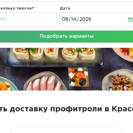
Сколько персон?
Дата
Дата
Подобрать варианты
ть доставку профитроли в Кра