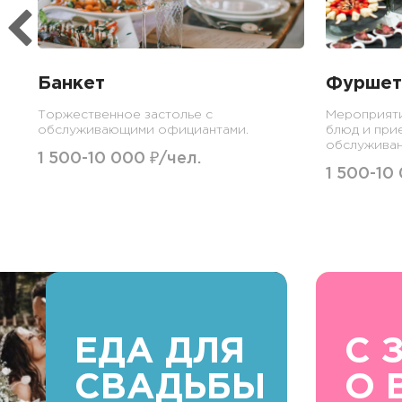
Банкет
Фуршет
Торжественное застолье с
Мероприят
обслуживающими официантами.
блюд и при
обслуживан
1 500-10 000 ₽/чел.
1 500-10
ЕДА ДЛЯ
С 
СВАДЬБЫ
О 