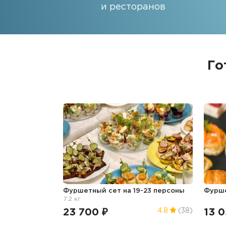
и ресторанов
Го
Фуршетный сет на 19-23 персоны
Фурш
7.2 кг
23 700 ₽
13 0
4.8
(38)