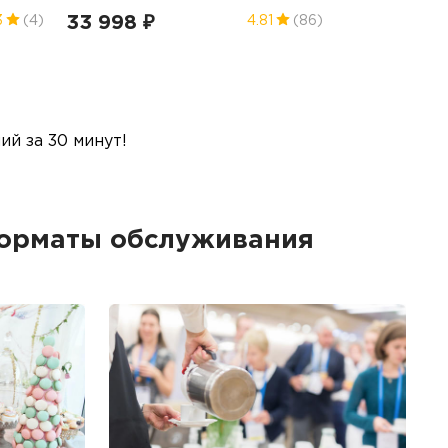
33 998 ₽
3
(4)
4.81
(86)
й за 30 минут!
орматы обслуживания
Б
Ме
пр
гр
1