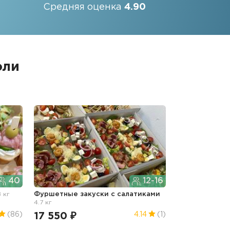
Средняя оценка
4.90
оли
40
12-16
8 кг
Фуршетные закуски с салатиками
4.7 кг
17 550 ₽
(86)
4.14
(1)