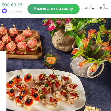
) 500-68-65
Разместить заявку
Избранное
Войти
9-21 МСК
?
а
.