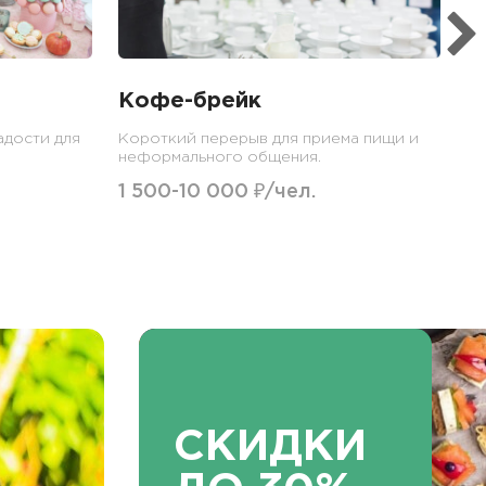
Кофе-брейк
адости для
Короткий перерыв для приема пищи и
неформального общения.
1 500-10 000 ₽/чел.
СКИДКИ