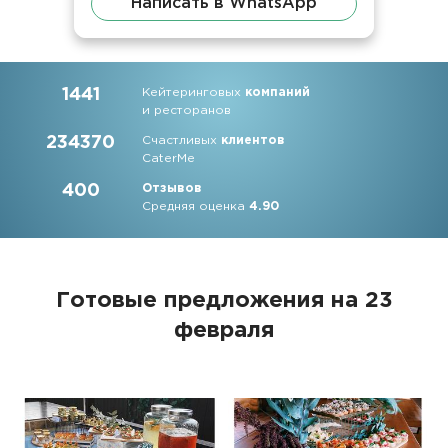
Написать в WhatsApp
1441
Кейтеринговых
компаний
и ресторанов
234370
Счастливых
клиентов
CaterMe
400
Отзывов
Средняя оценка
4.90
Готовые предложения на 23
февраля