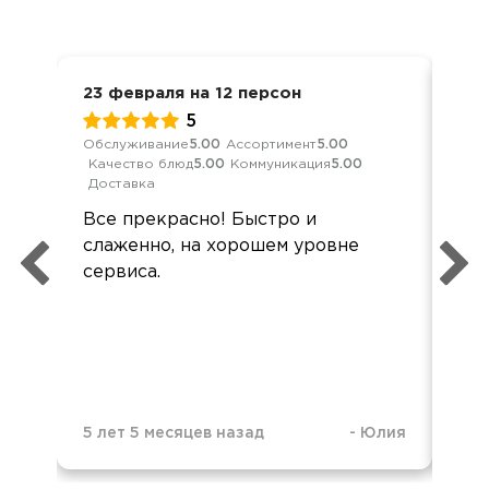
23 февраля на 12 персон
Отк
5
Обслуживание
5.00
Ассортимент
5.00
Обс
Качество блюд
5.00
Коммуникация
5.00
Дос
Доставка
Отл
Все прекрасно! Быстро и
оф
слаженно, на хорошем уровне
вс
сервиса.
на 
5 лет 5 месяцев назад
-
Юлия
1 г