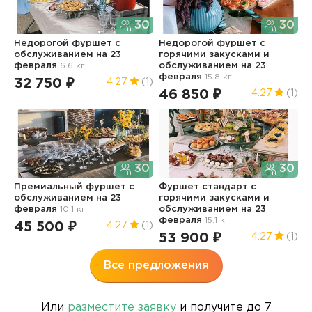
30
30
Недорогой фуршет с
Недорогой фуршет с
Н
обслуживанием
на 23
горячими закусками и
ч
февраля
6.6 кг
обслуживанием
на 23
6
февраля
15.8 кг
32 750 ₽
1
4.27
(1)
46 850 ₽
4.27
(1)
30
30
Ф
Премиальный фуршет с
Фуршет стандарт с
15
обслуживанием
на 23
горячими закусками и
7
февраля
10.1 кг
обслуживанием
на 23
февраля
15.1 кг
45 500 ₽
4.27
(1)
53 900 ₽
4.27
(1)
Все предложения
Или
разместите заявку
и получите до 7