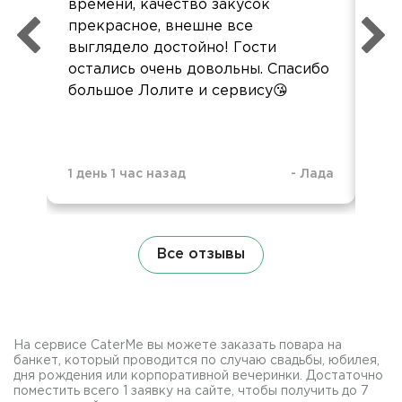
времени, качество закусок
вку
прекрасное, внешне все
пон
выглядело достойно! Гости
сл
остались очень довольны. Спасибо
зак
большое Лолите и сервису😘
1 день 1 час назад
-
Лада
3 н
Все отзывы
На сервисе CaterMe вы можете заказать повара на
банкет, который проводится по случаю свадьбы, юбилея,
дня рождения или корпоративной вечеринки. Достаточно
поместить всего 1 заявку на сайте, чтобы получить до 7