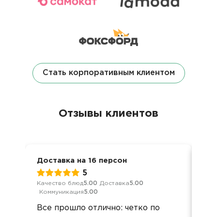
Стать корпоративным клиентом
Отзывы клиентов
Доставка на 16 персон
Дел
5
Качество блюд
5.00
Доставка
5.00
Кач
Коммуникация
5.00
Ком
Все прошло отлично: четко по
Все