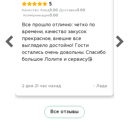
5
Качество блюд
5.00
Доставка
5.00
Кач
Коммуникация
5.00
Ком
Все прошло отлично: четко по
Все
времени, качество закусок
вку
прекрасное, внешне все
пон
выглядело достойно! Гости
сл
остались очень довольны. Спасибо
зак
большое Лолите и сервису😘
2 дня 21 час назад
-
Лада
3 н
Все отзывы