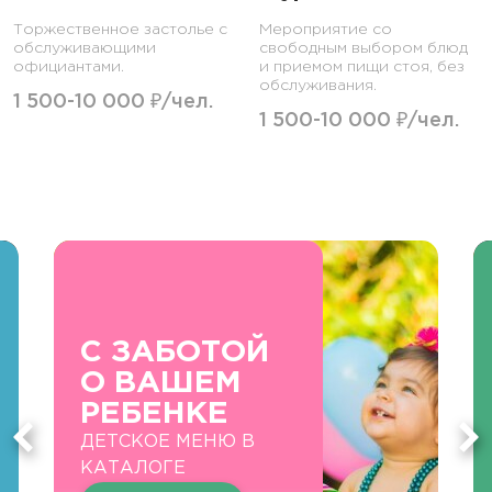
Торжественное застолье с
Мероприятие со
обслуживающими
свободным выбором блюд
официантами.
и приемом пищи стоя, без
обслуживания.
1 500-10 000 ₽/чел.
1 500-10 000 ₽/чел.
С ЗАБОТОЙ
О ВАШЕМ
РЕБЕНКЕ
ДЕТСКОЕ МЕНЮ В
КАТАЛОГЕ