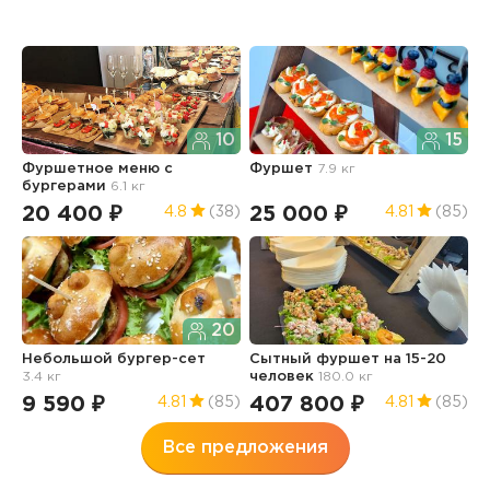
10
15
Фуршетное меню с
Фуршет
7.9 кг
бургерами
6.1 кг
20 400 ₽
25 000 ₽
4.8
(38)
4.81
(85)
20
Небольшой бургер-сет
Сытный фуршет на 15-20
3.4 кг
человек
180.0 кг
9 590 ₽
407 800 ₽
4.81
(85)
4.81
(85)
Все предложения