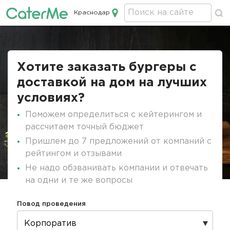
Краснодар
Кейтеринг в Краснодаре
Строка
навигации
Хотите заказать бургеры с
доставкой на дом на лучших
условиях?
Поможем определиться с кейтерингом и
рассчитаем точный бюджет
Пришлем до 7 предложений от компаний с
рейтингом и отзывами
Не надо обзванивать компании и отвечать
на одни и те же вопросы
Повод проведения