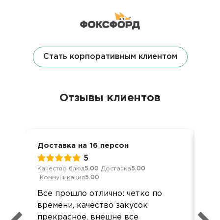
Стать корпоративным клиентом
Отзывы клиентов
Доставка на 16 персон
Дел
5
Качество блюд
5.00
Доставка
5.00
Кач
Коммуникация
5.00
Ком
Все прошло отлично: четко по
Все
времени, качество закусок
вку
прекрасное, внешне все
пон