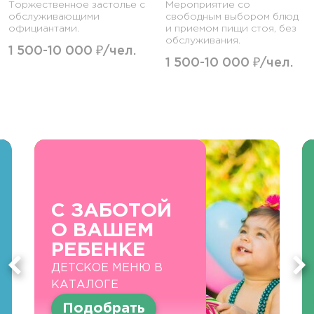
Торжественное застолье с
Мероприятие со
обслуживающими
свободным выбором блюд
официантами.
и приемом пищи стоя, без
обслуживания.
1 500-10 000 ₽/чел.
1 500-10 000 ₽/чел.
С ЗАБОТОЙ
О ВАШЕМ
РЕБЕНКЕ
ДЕТСКОЕ МЕНЮ В
КАТАЛОГЕ
Подобрать