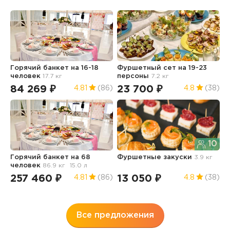
Горячий банкет на 16-18
Фуршетный сет на 19-23
Б
человек
17.7 кг
персоны
7.2 кг
84 269 ₽
23 700 ₽
1
4.81
(86)
4.8
(38)
10
Горячий банкет на 68
Фуршетные закуски
3.9 кг
Д
человек
86.9 кг
15.0 л
6
257 460 ₽
13 050 ₽
1
4.81
(86)
4.8
(38)
Все предложения