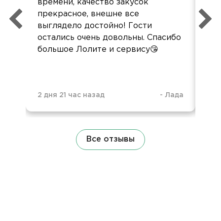
времени, качество закусок
вку
прекрасное, внешне все
пон
выглядело достойно! Гости
сл
остались очень довольны. Спасибо
зак
большое Лолите и сервису😘
2 дня 21 час назад
-
Лада
3 н
Все отзывы