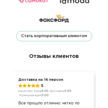
Стать корпоративным клиентом
Отзывы клиентов
Доставка на 16 персон
Дел
5
Качество блюд
5.00
Доставка
5.00
Кач
Коммуникация
5.00
Ком
Все прошло отлично: четко по
Все