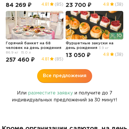
1
84 269 ₽
23 700 ₽
4.81
(85)
4.8
(38)
10
Горячий банкет на 68
Фуршетные закуски
на
Д
человек
на день рождения
день рождения
3.9 кг
н
86.9 кг
15.0 л
13 050 ₽
1
4.8
(38)
257 460 ₽
4.81
(85)
Все предложения
Или
разместите заявку
и получите до 7
индивидуальных предложений за 30 минут!
Кроме организации салютов, на день