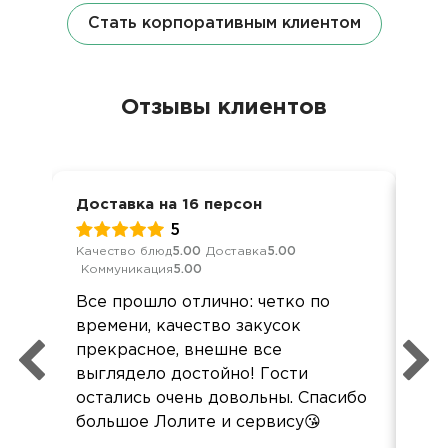
Стать корпоративным клиентом
Отзывы клиентов
Доставка на 16 персон
Ден
5
Качество блюд
5.00
Доставка
5.00
Кач
Коммуникация
5.00
Ком
Все прошло отлично: четко по
Все
времени, качество закусок
кре
прекрасное, внешне все
выглядело достойно! Гости
остались очень довольны. Спасибо
большое Лолите и сервису😘