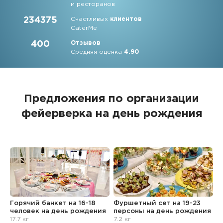
и ресторанов
234375
Счастливых
клиентов
CaterMe
400
Отзывов
Средняя оценка
4.90
Предложения по организации
фейерверка на день рождения
Горячий банкет на 16-18
Фуршетный сет на 19-23
Б
человек
на день рождения
персоны
на день рождения
р
17.7 кг
7.2 кг