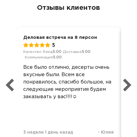
Отзывы клиентов
Деловая встреча на 8 персон
Сва
5
Качество блюд
5.00
Доставка
5.00
Кач
Коммуникация
5.00
Ком
Все было отлично, десерты очень
Бла
вкусные были. Всем все
Зак
понравилось, спасибо большое, на
бр
следующие мероприятия будем
вку
заказывать у вас!!!!☺️
ост
3 н
3 недели 1 день назад
-
Юлия