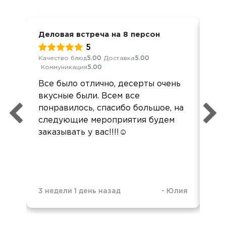
Деловая встреча на 8 персон
Сва
5
Качество блюд
5.00
Доставка
5.00
Кач
Коммуникация
5.00
Ком
Все было отлично, десерты очень
Бла
вкусные были. Всем все
Зак
понравилось, спасибо большое, на
бр
следующие мероприятия будем
вку
заказывать у вас!!!!☺️
ост
3 н
3 недели 1 день назад
-
Юлия