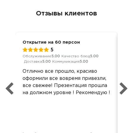
Отзывы клиентов
Открытие на 60 персон
Веч
5
Обслуживание
5.00
Качество блюд
5.00
Обс
Доставка
5.00
Коммуникация
5.00
Дос
Отлично все прошло, красиво
Бл
оформили все вовремя привезли,
от
все свежее! Презентация прошла
пун
на должном уровне ! Рекомендую !
ве
пр