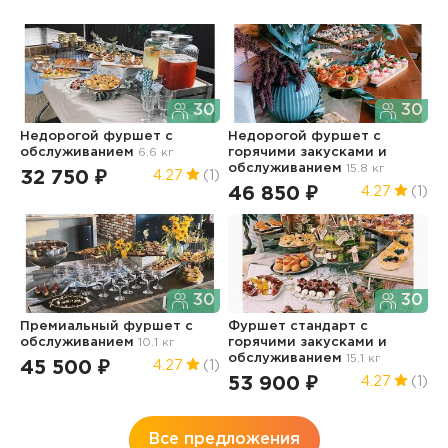
30
30
Недорогой фуршет с
Недорогой фуршет с
Н
обслуживанием
6.6 кг
горячими закусками и
ч
обслуживанием
15.8 кг
32 750 ₽
1
4.27
(1)
46 850 ₽
4.27
(1)
30
30
Ф
Премиальный фуршет с
Фуршет стандарт с
обслуживанием
10.1 кг
горячими закусками и
7
обслуживанием
15.1 кг
45 500 ₽
4.27
(1)
53 900 ₽
4.27
(1)
Все предложения