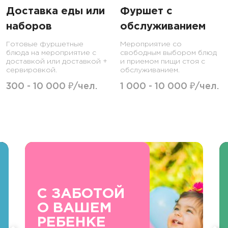
Доставка еды или
Фуршет с
наборов
обслуживанием
Готовые фуршетные
Мероприятие со
блюда на мероприятие с
свободным выбором блюд
доставкой или доставкой +
и приемом пищи стоя с
сервировкой.
обслуживанием.
300 - 10 000 ₽/чел.
1 000 - 10 000 ₽/чел.
С ЗАБОТОЙ
О ВАШЕМ
РЕБЕНКЕ