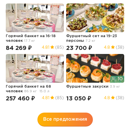
Горячий банкет на 16-18
Фуршетный сет на 19-23
Б
человек
17.7 кг
персоны
7.2 кг
84 269 ₽
23 700 ₽
1
4.81
(85)
4.8
(38)
10
Горячий банкет на 68
Фуршетные закуски
3.9 кг
Д
человек
86.9 кг
15.0 л
6
257 460 ₽
13 050 ₽
1
4.81
(85)
4.8
(38)
Все предложения