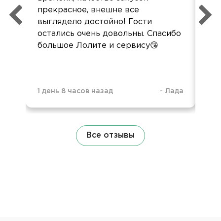
прекрасное, внешне все
пон
выглядело достойно! Гости
сл
остались очень довольны. Спасибо
зак
большое Лолите и сервису😘
1 день 8 часов назад
-
Лада
3 н
Все отзывы