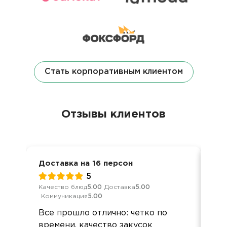
Стать корпоративным клиентом
Отзывы клиентов
Доставка на 16 персон
Дел
5
Качество блюд
5.00
Доставка
5.00
Кач
Коммуникация
5.00
Ком
Все прошло отлично: четко по
Все
времени, качество закусок
вку