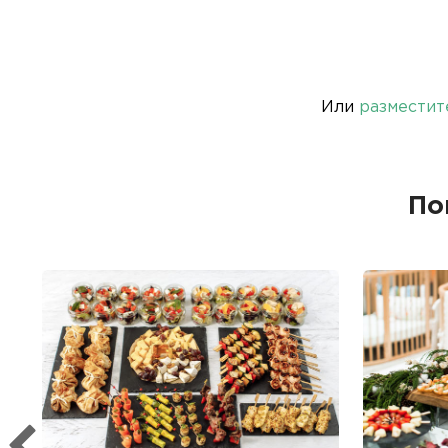
Или
разместит
По