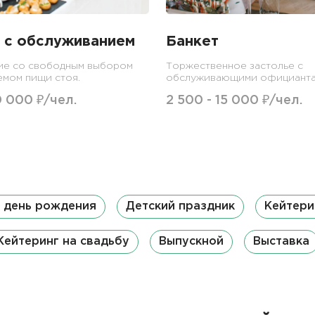
 с обслуживанием
Банкет
ие со свободным выбором
Торжественное застолье с
емом пищи стоя.
обслуживающими официанта
0 000 ₽/чел.
2 500 - 15 000 ₽/чел.
а день рождения
Детский праздник
Кейтери
Кейтеринг на свадьбу
Выпускной
Выставка