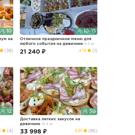
10
10-15
миум
на
Отличное праздничное меню для
любого события
на девичник
6.5 кг
21 240 ₽
(38)
4.14
(1)
12
50
Доставка легких закусок
на
девичник
15.3 кг
33 998 ₽
3
(4)
4.81
(86)