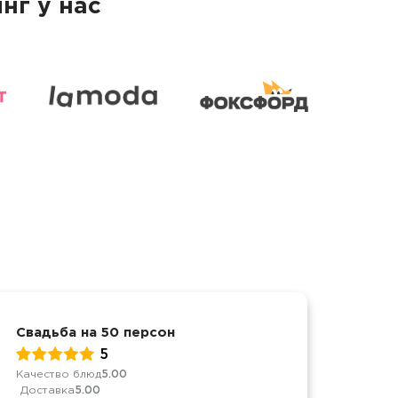
нг у нас
Свадьба на 50 персон
Меро
5
Качество блюд
5.00
Качес
Доставка
5.00
Дост