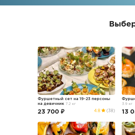
Выбер
Фуршетный сет на 19-23 персоны
Фурш
на девичник
7.2 кг
3.9 кг
23 700 ₽
13 0
4.8
(38)