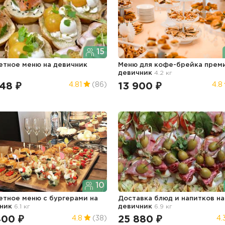
15
етное меню
на девичник
Меню для кофе-брейка пре
девичник
4.2 кг
48 ₽
13 900 ₽
4.81
(86)
4.8
10
тное меню с бургерами
на
Доставка блюд и напитков
на
ник
6.1 кг
девичник
6.9 кг
400 ₽
25 880 ₽
4.8
(38)
4.