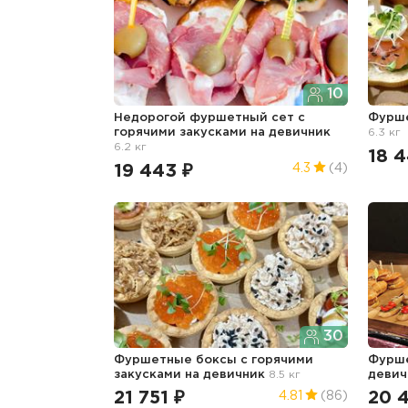
10
Недорогой фуршетный сет с
Фурш
горячими закусками
на девичник
6.3 кг
6.2 кг
18 4
19 443 ₽
4.3
(4)
30
Фуршетные боксы с горячими
Фурше
закусками
на девичник
8.5 кг
девич
21 751 ₽
20 
4.81
(86)