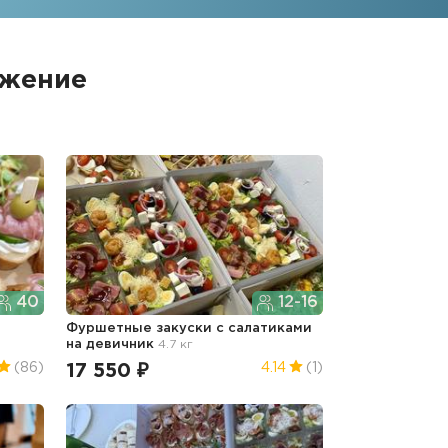
ожение
40
12-16
Фуршетные закуски с салатиками
на девичник
4.7 кг
17 550 ₽
(86)
4.14
(1)