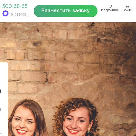
) 500-68-65
Разместить заявку
Избранное
Войти
9-21 МСК
а
е