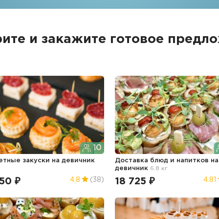
ите и закажите
готовое предл
10
етные закуски
на девичник
Доставка блюд и напитков
на
девичник
6.8 кг
50 ₽
18 725 ₽
4.8
(38)
4.81