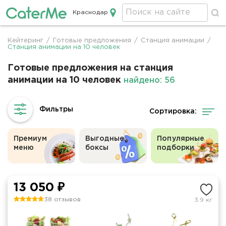
Краснодар
Кейтеринг в Краснодаре
Кейтеринг
/
Готовые предложения
/
Станция анимации
/
Строка
Станция анимации на 10 человек
навигации
Готовые предложения на станция
анимации на 10 человек
найдено: 56
Сортировка:
Премиум
Выгодные
Популярные
меню
боксы
подборки
13 050 ₽
38 отзывов
3.9 кг