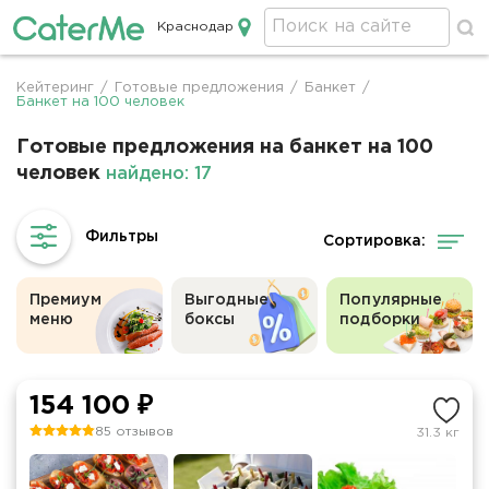
Краснодар
Кейтеринг в Краснодаре
Кейтеринг
/
Готовые предложения
/
Банкет
/
Строка
Банкет на 100 человек
навигации
Готовые предложения на банкет на 100
человек
найдено: 17
Сортировка:
Премиум
Выгодные
Популярные
меню
боксы
подборки
154 100 ₽
85 отзывов
31.3 кг