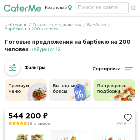
Краснодар
Кейтеринг в Краснодаре
Кейтеринг
/
Готовые предложения
/
Барбекю
/
Строка
Барбекю на 200 человек
навигации
Готовые предложения на барбекю на 200
человек
найдено: 12
Сортировка:
Премиум
Выгодные
Популярные
меню
боксы
подборки
544 200 ₽
38 отзывов
170.8 кг