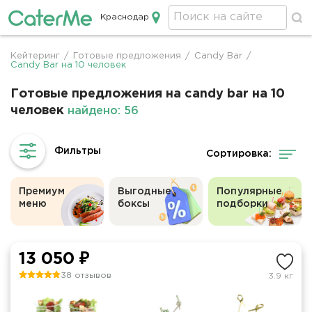
Краснодар
Кейтеринг в Краснодаре
Кейтеринг
/
Готовые предложения
/
Candy Bar
/
Строка
Candy Bar на 10 человек
навигации
Готовые предложения на candy bar на 10
человек
найдено: 56
Сортировка:
Премиум
Выгодные
Популярные
меню
боксы
подборки
13 050 ₽
38 отзывов
3.9 кг