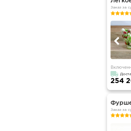
Легко
Заказ за с
Включенн
Доста
254 2
Фурше
Заказ за с