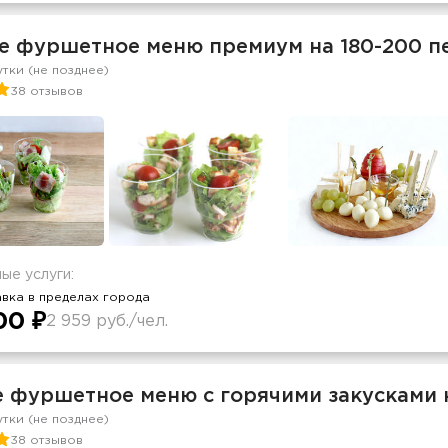
е фуршетное меню премиум на 180-200 п
утки (не позднее)
38 отзывов
ые услуги:
вка в пределах города
00 ₽
2 959 руб./чел.
е фуршетное меню с горячими закусками 
утки (не позднее)
38 отзывов