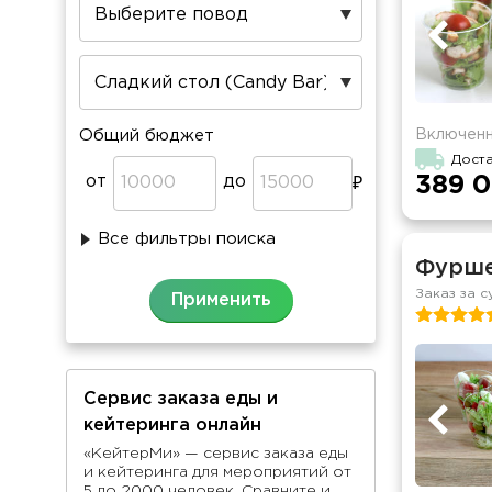
Включенн
Общий бюджет
Доста
от
до
389 0
Все фильтры поиска
Фурше
Заказ за с
Сервис заказа еды и
кейтеринга онлайн
«КейтерМи» — сервис заказа еды
и кейтеринга для мероприятий от
5 до 2000 человек. Сравните и