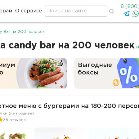
8 (800
ерам
О сервисе
y Bar на 200 человек
 candy bar на 200 человек
н
миум
Выгодные
ю
боксы
тное меню с бургерами на 180-200 персо
утки (не позднее)
38 отзывов