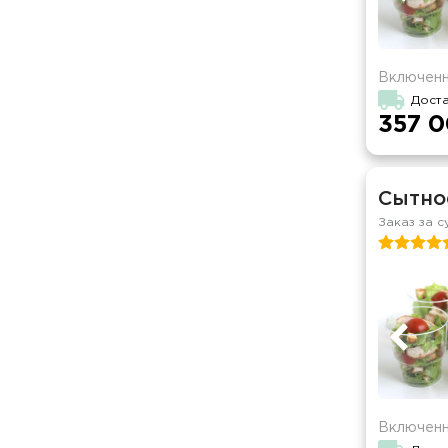
Включенн
Доста
357 0
Сытно
Заказ за с
Включенн