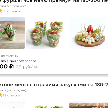
е фуршетное меню премиум на 180-200 п
утки (не позднее)
38 отзывов
ые услуги:
вка в пределах города
00 ₽
1 271 руб./чел.
тное меню с горячими закусками на 180-
утки (не позднее)
38 отзывов