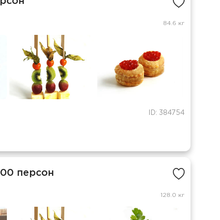
ерсон
84.6 кг
ID: 384754
200 персон
128.0 кг