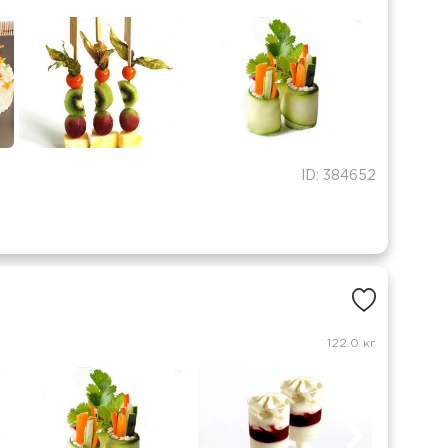
ID: 384652
122.0 кг