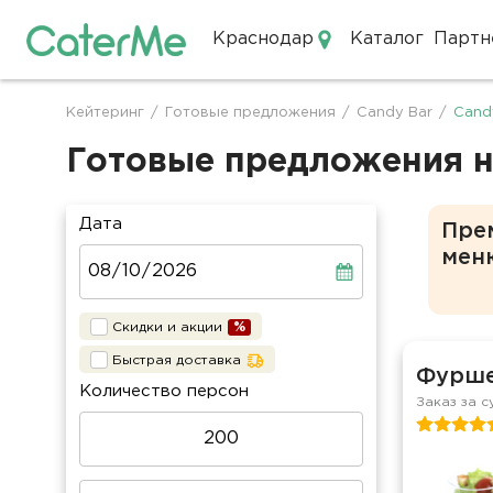
Краснодар
Каталог
Партн
Кейтеринг в Краснодаре
Кейтеринг
/
Готовые предложения
/
Candy Bar
/
Cand
Строка
навигации
Готовые предложения на
Дата
Пре
мен
Скидки и акции
Быстрая доставка
Фурше
Количество персон
Заказ за с