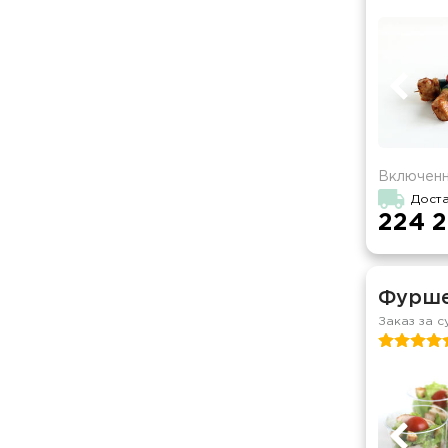
Включенн
Доста
224 2
Фурше
Заказ за с