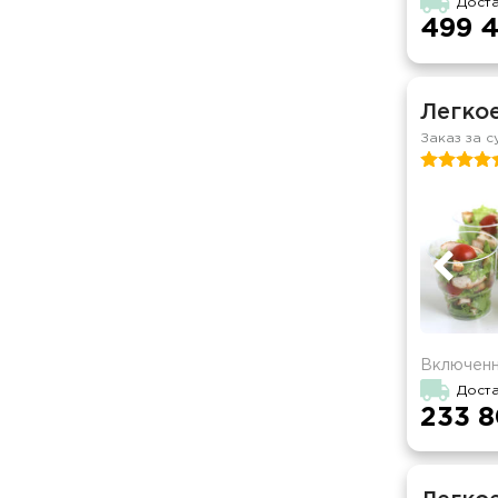
Доста
499 4
Легко
Заказ за с
Включенн
Доста
233 8