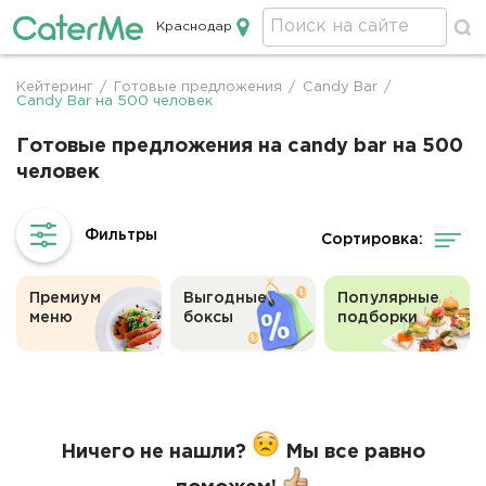
Краснодар
Кейтеринг в Краснодаре
Кейтеринг
/
Готовые предложения
/
Candy Bar
/
Строка
Candy Bar на 500 человек
навигации
Готовые предложения на candy bar на 500
человек
Сортировка:
Премиум
Выгодные
Популярные
меню
боксы
подборки
Ничего не нашли?
Мы все равно