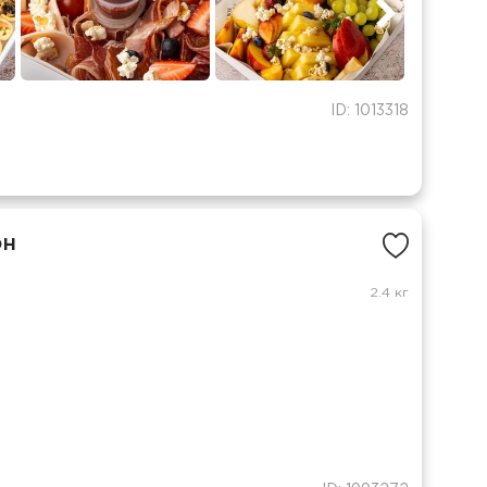
ID: 1013318
он
2.4 кг