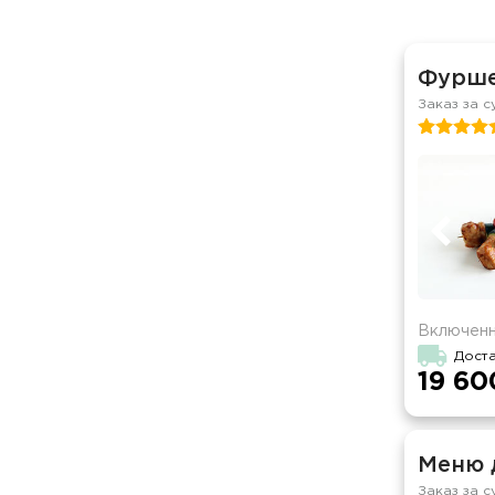
Фурше
Заказ за с
Включенн
Доста
19 60
Меню 
Заказ за с