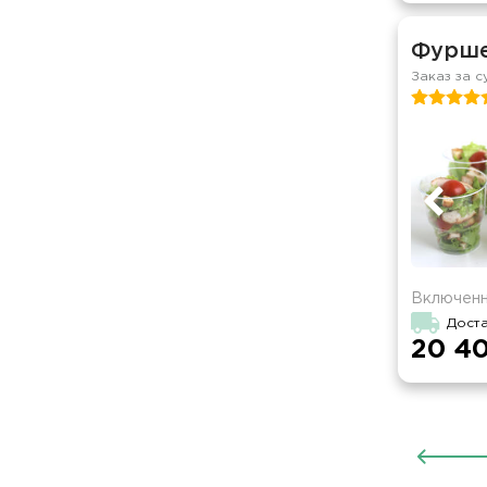
Фурше
Заказ за с
Включенн
Доста
20 40