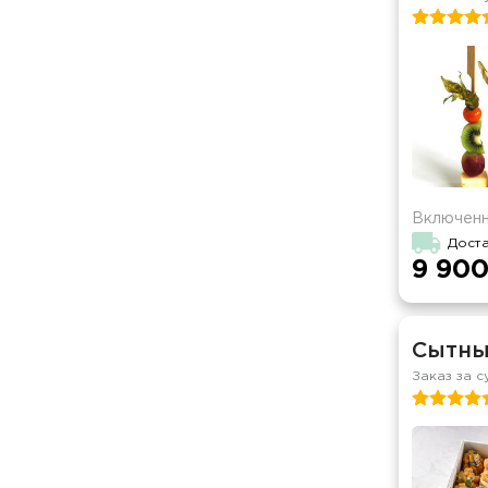
Включенн
Доста
9 900
Сытны
Заказ за с