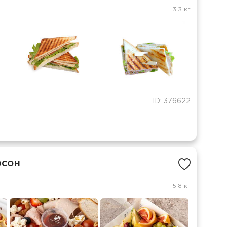
3.3 кг
ID: 376622
рсон
5.8 кг