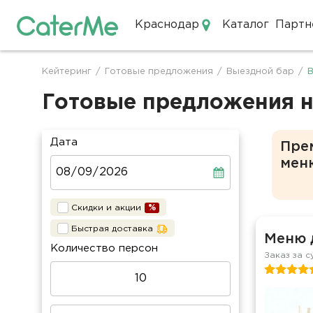
Краснодар
Каталог
Партн
Кейтеринг в Краснодаре
Кейтеринг
/
Готовые предложения
/
Выездной бар
/
В
Строка
навигации
Готовые предложения н
Дата
Пре
мен
Скидки и акции
Быстрая доставка
Меню 
Количество персон
Заказ за с