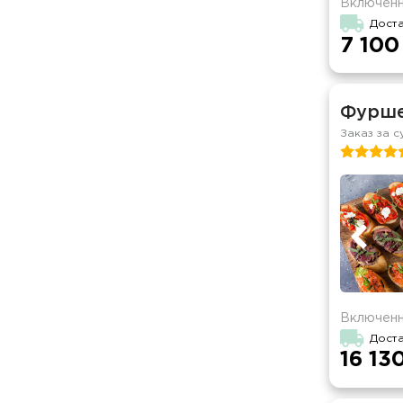
Включенн
Доста
7 100
Фурше
Заказ за с
Включенн
Доста
16 13