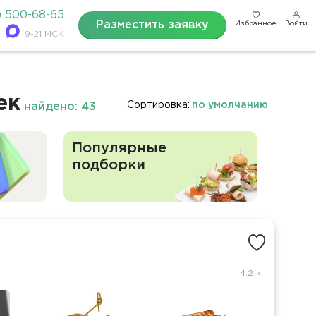
) 500-68-65
Разместить заявку
Избранное
Войти
9-21 МСК
ек
Сортировка:
по умолчанию
найдено: 43
Популярные
подборки
4.2 кг