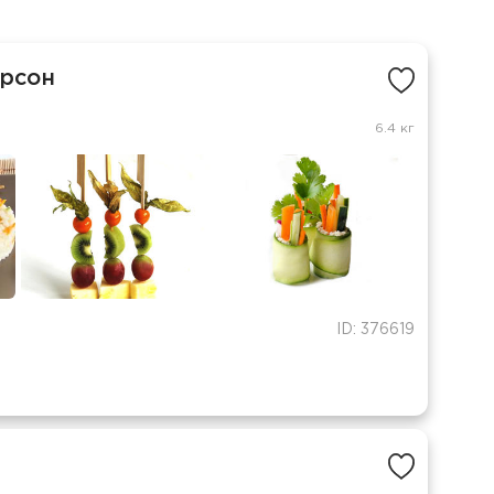
ерсон
6.4 кг
ID: 376619