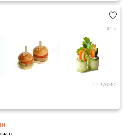
6.1 кг
ID: 376560
ми
риант.