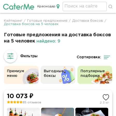
Краснодар
Кейтеринг в Краснодаре
Кейтеринг
/
Готовые предложения
/
Доставка боксов
/
Строка
Доставка боксов на 5 человек
навигации
Готовые предложения на доставка боксов
на 5 человек
найдено: 9
Сортировка:
Премиум
Выгодные
Популярные
меню
боксы
подборки
10 073 ₽
85 отзывов
2.3 кг