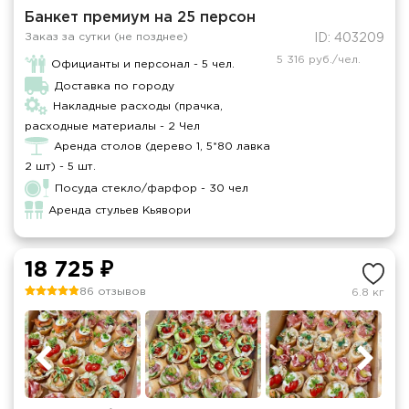
Банкет премиум на 25 персон
Заказ за сутки (не позднее)
ID: 403209
5 316 руб./чел.
Официанты и персонал - 5 чел.
Доставка по городу
Накладные расходы (прачка,
расходные материалы - 2 Чел
Аренда столов (дерево 1, 5*80 лавка
2 шт) - 5 шт.
Посуда стекло/фарфор - 30 чел
Аренда стульев Кьявори
18 725 ₽
86 отзывов
6.8 кг