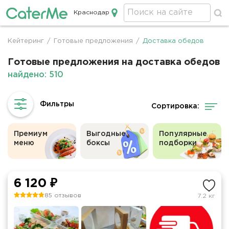
Краснодар
Кейтеринг в Краснодаре
Кейтеринг
/
Готовые предложения
/
Доставка обедов
Строка
навигации
Готовые предложения на доставка обедов
найдено: 510
Сортировка:
Премиум
Выгодные
Популярные
меню
боксы
подборки
6 120 ₽
85 отзывов
7.2 кг