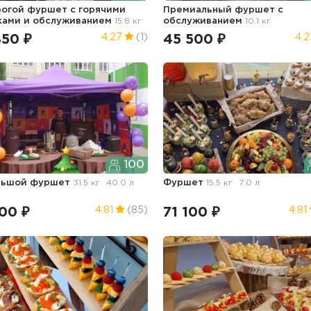
огой фуршет с горячими
Премиальный фуршет с
ками и обслуживанием
15.8 кг
обслуживанием
10.1 кг
850 ₽
45 500 ₽
4.27
(1)
4.2
100
льшой фуршет
31.5 кг
40.0 л
Фуршет
15.5 кг
7.0 л
00 ₽
71 100 ₽
4.81
(85)
4.81