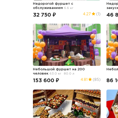
Недорогой фуршет с
Недор
обслуживанием
6.6 кг
закус
32 750 ₽
46 
4.27
(1)
Небольшой фуршет на 200
Небо
человек
63.0 кг
80.0 л
153 600 ₽
86 1
4.81
(85)