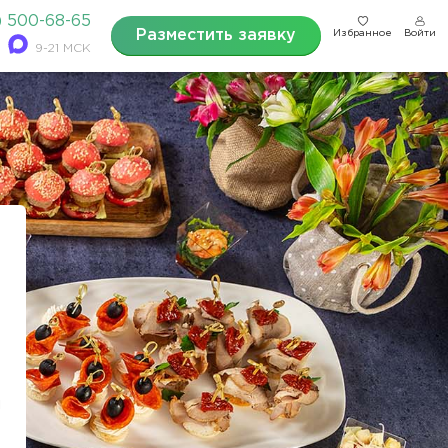
) 500-68-65
Разместить заявку
Избранное
Войти
9-21 МСК
и