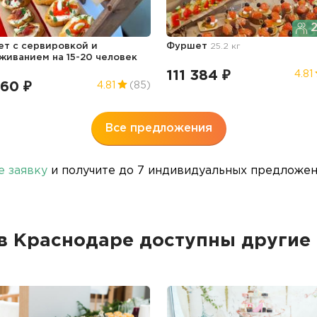
2
т с сервировкой и
Фуршет
25.2 кг
живанием на 15-20 человек
111 384 ₽
4.81
260 ₽
4.81
(85)
Все предложения
е заявку
и получите до 7 индивидуальных предложени
в Краснодаре доступны други