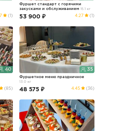
Фуршет стандарт с горячими
закусками и обслуживанием
15.1 кг
53 900 ₽
7
(1)
4.27
(1)
40
35
Фуршетное меню праздничное
13.0 кг
48 575 ₽
(85)
4.45
(36)