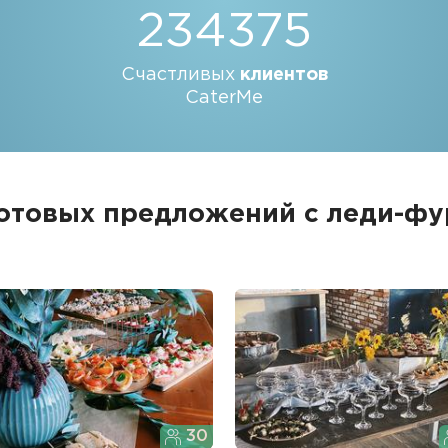
234375
Счастливых
клиентов
CaterMe
готовых предложений с леди-ф
30