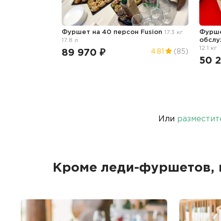
Фуршет на 40 персон Fusion
17.3 кг
Фурше
17.8 л
обслу
12.1 кг
89 970 ₽
4.81
(85)
50 
Или
разместит
Кроме леди-фуршетов, 