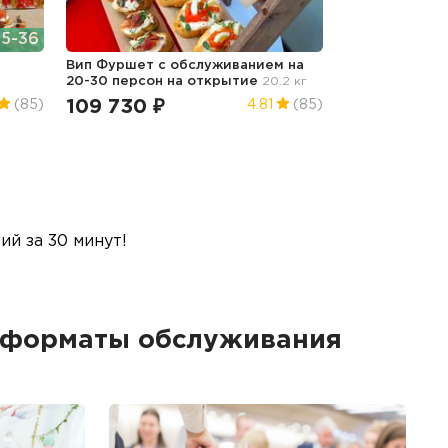
5-36
Вип Фуршет с обслуживанием на
20-30 персон на открытие
20.2 кг
109 730 ₽
(85)
4.81
(85)
й за 30 минут!
е форматы обслуживания
Б