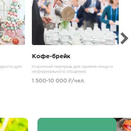
Ме
пр
гр
1
Кофе-брейк
адости для
Короткий перерыв для приема пищи и
неформального общения.
1 500-10 000 ₽/чел.