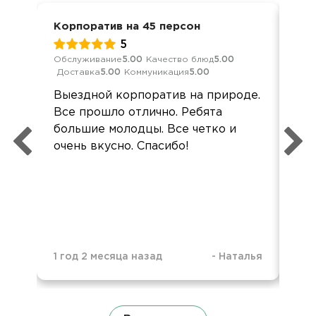
Корпоратив на 45 персон
Дел
5
Обслуживание
5.00
Качество блюд
5.00
Кач
Доставка
5.00
Коммуникация
5.00
Ком
Выездной корпоратив на природе.
Все
Все прошло отлично. Ребята
вку
большие молодцы. Все четко и
пон
очень вкусно. Спасибо!
сл
зак
1 год 2 месяца назад
-
Наталья
3 н