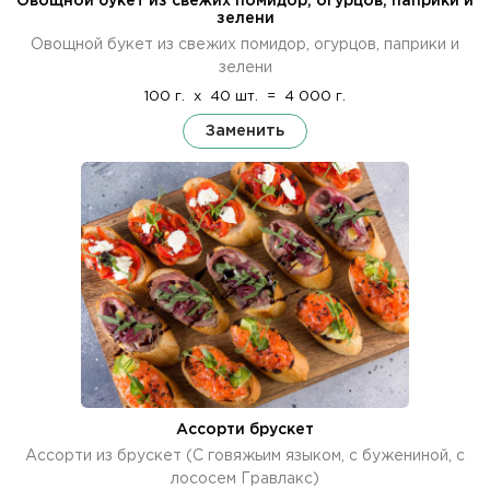
Овощной букет из свежих помидор, огурцов, паприки и
зелени
Овощной букет из свежих помидор, огурцов, паприки и
зелени
100 г.
x
40 шт.
=
4 000 г.
Заменить
Ассорти брускет
Ассорти из брускет (С говяжьим языком, с бужениной, с
лососем Гравлакс)