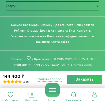
Услуги
Бонусы
Партнерам
Бизнесу
Для агентств
Поиск заявок
Рейтинг
Отзывы
Доставка и оплата
Блог
Контакты
Условия использования
Политика конфиденциальности
Вакансии
Карта сайта
Сделано с
в Краснодаре © 2016-2026 CaterMe ООО
«КейтерМи» | ИНН 9710046239 | ОГРН 5177746375087
144 400 ₽
Заказать
Задать вопрос
4.81
Избранное
Каталог
Меню
Связаться
Вход