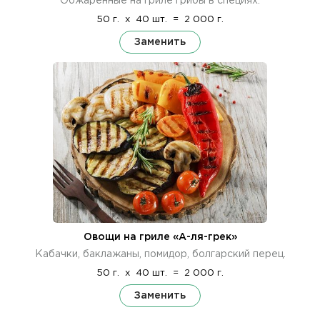
Обжаренные на гриле грибы в специях.
50 г.
x
40 шт.
=
2 000 г.
Заменить
Овощи на гриле «А-ля-грек»
Кабачки, баклажаны, помидор, болгарский перец.
50 г.
x
40 шт.
=
2 000 г.
Заменить