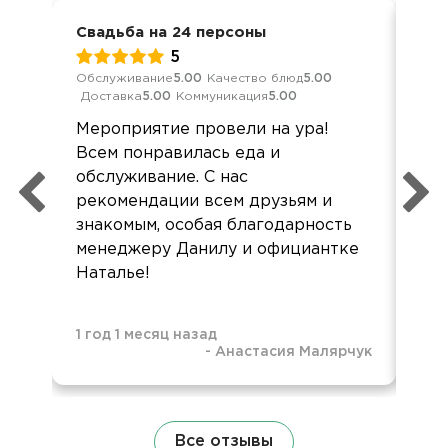
Свадьба на 24 персоны
Выс
5
Обслуживание
5.00
Качество блюд
5.00
Обс
Доставка
5.00
Коммуникация
5.00
Дос
Мероприятие провели на ура!
Еда
Всем понравилась еда и
раб
обслуживание. С нас
дос
рекомендации всем друзьям и
игн
знакомым, особая благодарность
пр
менеджеру Данилу и официантке
иг
Наталье!
1 год 1 месяц назад
-
Анастасия Малярчук
1 г
Все отзывы