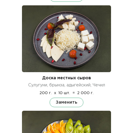
Доска местных сыров
Сулугуни, брынза, адыгейский, Чечил
200 г.
x
10 шт.
=
2 000 г.
Заменить