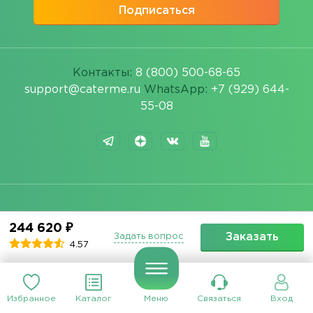
Подписаться
Контакты:
8 (800) 500-68-65
support@caterme.ru
WhatsApp:
+7 (929) 644-
55-08
Банкет
244 620 ₽
Заказать
Задать вопрос
Фуршет
4.57
Доставка еды
Меню
Избранное
Каталог
Меню
Связаться
Вход