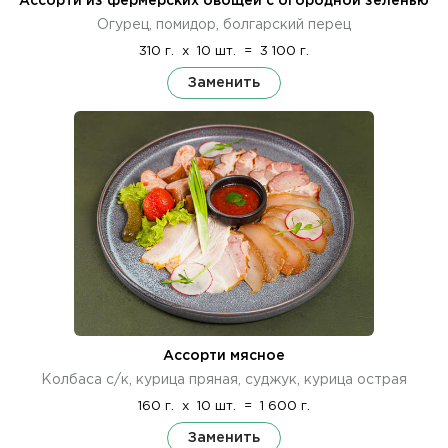
Ассорти из фермерских овощей с огородной зеленью
Огурец, помидор, болгарский перец
310 г.
x
10 шт.
=
3 100 г.
Заменить
Ассорти мясное
Колбаса с/к, курица пряная, суджук, курица острая
160 г.
x
10 шт.
=
1 600 г.
Заменить