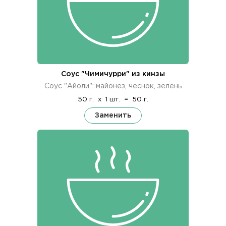
Соус "Чимичурри" из кинзы
Соус "Айоли": майонез, чеснок, зелень
50 г.
x
1 шт.
=
50 г.
Заменить