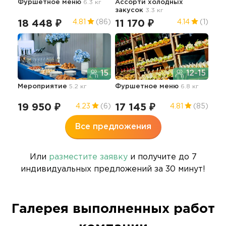
Фуршетное меню
6.3 кг
Ассорти холодных
Фу
закусок
3.3 кг
18 448 ₽
11 170 ₽
25
4.81
(86)
4.14
(1)
15
12-15
Мероприятие
5.2 кг
Фуршетное меню
6.8 кг
Фу
0.8 
19 950 ₽
17 145 ₽
21
4.23
(6)
4.81
(85)
Все предложения
Или
разместите заявку
и получите до 7
индивидуальных предложений за 30 минут!
Галерея выполненных работ