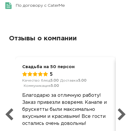
По договору с CaterMe
Отзывы о компании
Свадьба на 50 персон
Дос
5
Качество блюд
5.00
Доставка
5.00
Кач
Коммуникация
5.00
Ком
Благодарю за отличную работу!
Все
Заказ привезли вовремя. Канапе и
дос
брускетты были максимально
упа
вкусными и красивыми! Все гости
ур
остались очень довольны!
ваш
дов