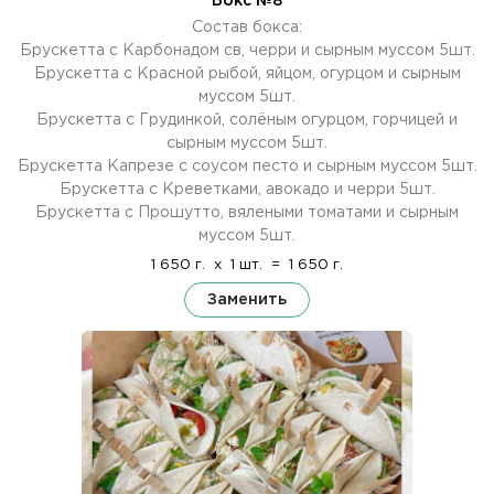
Бокс №8
Состав бокса:
Брускетта с Карбонадом св, черри и сырным муссом 5шт.
Брускетта с Красной рыбой, яйцом, огурцом и сырным
муссом 5шт.
Брускетта с Грудинкой, солёным огурцом, горчицей и
сырным муссом 5шт.
Брускетта Капрезе с соусом песто и сырным муссом 5шт.
Брускетта с Креветками, авокадо и черри 5шт.
Брускетта с Прошутто, вялеными томатами и сырным
муссом 5шт.
1 650 г.
x
1 шт.
=
1 650 г.
Заменить