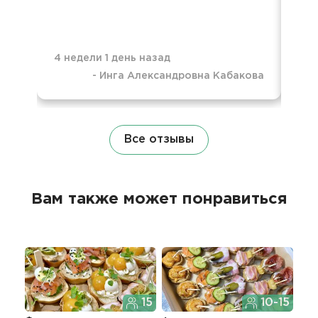
4 недели 1 день назад
-
Инга Александровна Кабакова
1 м
Все отзывы
Вам также может понравиться
15
10-15