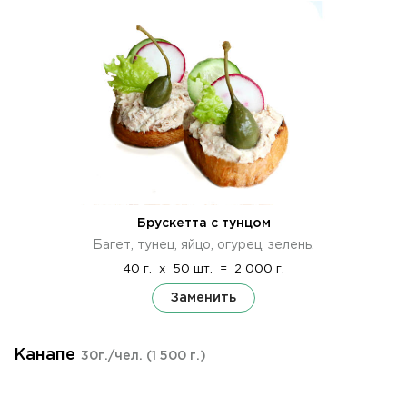
Брускетта с тунцом
Багет, тунец, яйцо, огурец, зелень.
40 г.
x
50 шт.
=
2 000 г.
Заменить
Канапе
30г./чел.
(1 500 г.)