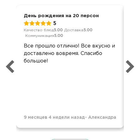
День рождения на 20 персон
Сем
5
Качество блюд
5.00
Доставка
5.00
Кач
Коммуникация
5.00
Ком
Все прошло отлично! Все вкусно и
Бл
доставлено вовремя. Спасибо
вку
большое!
Ре
9 месяцев 4 недели назад
-
Александра
1 г