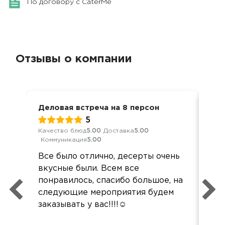
По договору с CaterMe
Отзывы о компании
Деловая встреча на 8 персон
Мер
5
Качество блюд
5.00
Доставка
5.00
Кач
Коммуникация
5.00
Ком
Все было отлично, десерты очень
Все
вкусные были. Всем все
дос
понравилось, спасибо большое, на
спа
следующие мероприятия будем
заказывать у вас!!!!☺️