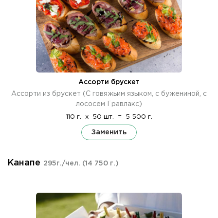
Ассорти брускет
Ассорти из брускет (С говяжьим языком, с бужениной, с
лососем Гравлакс)
110 г.
x
50 шт.
=
5 500 г.
Заменить
Канапе
295г./чел.
(14 750 г.)