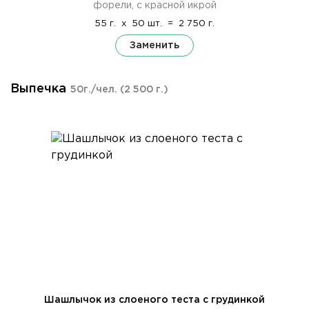
форели, с красной икрой
55 г.
x
50 шт.
=
2 750 г.
Заменить
Выпечка
50г./чел.
(2 500 г.)
Шашлычок из слоеного теста с грудинкой