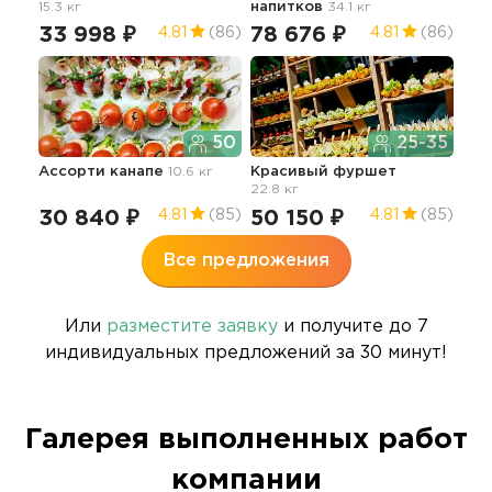
15.3 кг
напитков
34.1 кг
с г
21.6
33 998 ₽
78 676 ₽
4.81
(86)
4.81
(86)
65
50
25-35
Ассорти канапе
10.6 кг
Красивый фуршет
22.8 кг
30 840 ₽
50 150 ₽
4.81
(85)
4.81
(85)
Все предложения
Или
разместите заявку
и получите до 7
индивидуальных предложений за 30 минут!
Галерея выполненных работ
компании