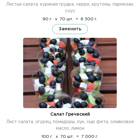
Листья салата, куриная грудка, черри, крутоны, пармезан,
соус
90 г.
x
70 шт.
=
6 300 г.
Заменить
Салат Греческий
Лист салата, огурец, помидоры, лук, сыр фета, оливковое
масло, лимон
100 г.
x
70 шт.
=
7 000 г.