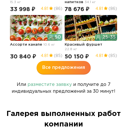
15.3 кг
напитков
34.1 кг
с г
21.6
33 998 ₽
78 676 ₽
4.81
(86)
4.81
(86)
65
50
25-35
Ассорти канапе
10.6 кг
Красивый фуршет
22.8 кг
30 840 ₽
50 150 ₽
4.81
(85)
4.81
(85)
Все предложения
Или
разместите заявку
и получите до 7
индивидуальных предложений за 30 минут!
Галерея выполненных работ
компании