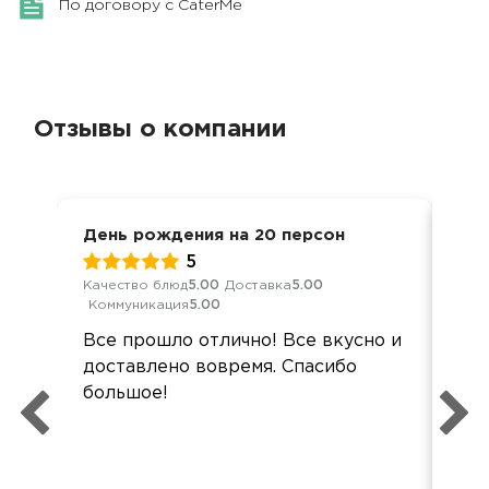
По договору с CaterMe
Отзывы о компании
День рождения на 20 персон
Сем
5
Качество блюд
5.00
Доставка
5.00
Кач
Коммуникация
5.00
Ком
Все прошло отлично! Все вкусно и
Бл
доставлено вовремя. Спасибо
вку
большое!
Ре