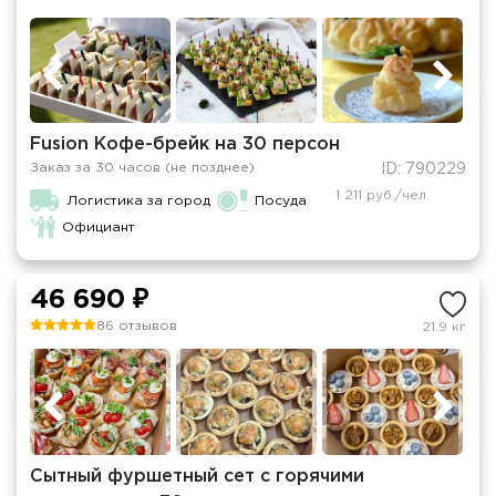
Fusion Кофе-брейк на 30 персон
Заказ за 30 часов (не позднее)
ID: 790229
1 211 руб./чел.
Логистика за город
Посуда
Официант
46 690 ₽
86 отзывов
21.9 кг
Сытный фуршетный сет с горячими