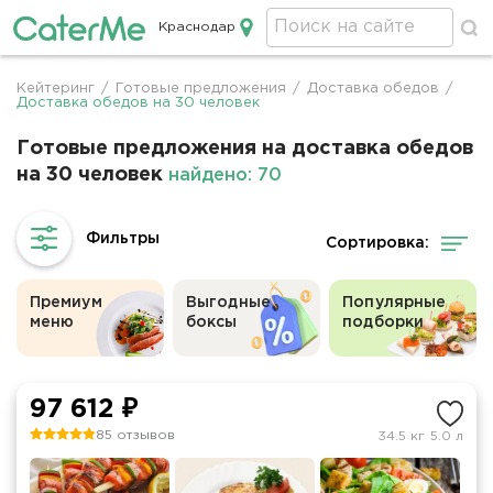
Краснодар
Кейтеринг в Краснодаре
Кейтеринг
/
Готовые предложения
/
Доставка обедов
/
Строка
Доставка обедов на 30 человек
навигации
Готовые предложения на доставка обедов
на 30 человек
найдено: 70
Сортировка:
Премиум
Выгодные
Популярные
меню
боксы
подборки
97 612 ₽
85 отзывов
34.5 кг
5.0 л