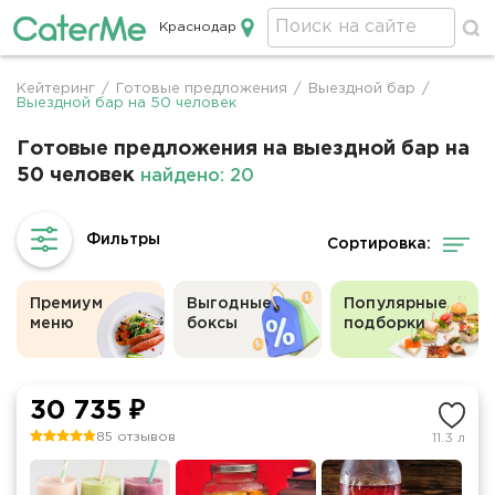
Краснодар
Кейтеринг в Краснодаре
Кейтеринг
/
Готовые предложения
/
Выездной бар
/
Строка
Выездной бар на 50 человек
навигации
Готовые предложения на выездной бар на
50 человек
найдено: 20
Сортировка:
Премиум
Выгодные
Популярные
меню
боксы
подборки
30 735 ₽
85 отзывов
11.3 л